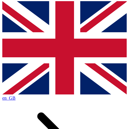
en_GB