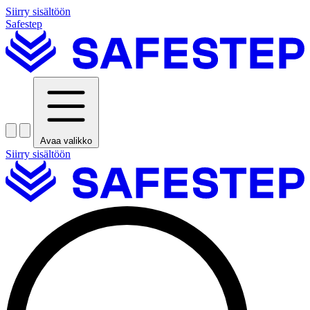
Siirry sisältöön
Safestep
Avaa valikko
Siirry sisältöön