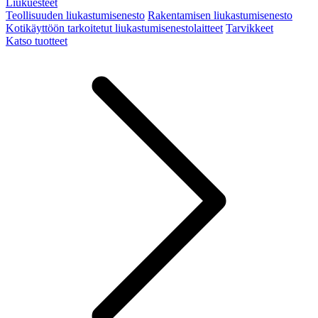
Liukuesteet
Teollisuuden liukastumisenesto
Rakentamisen liukastumisenesto
Kotikäyttöön tarkoitetut liukastumisenestolaitteet
Tarvikkeet
Katso tuotteet