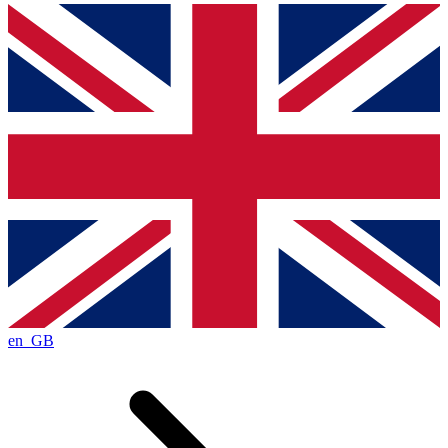
en_GB