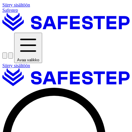
Siirry sisältöön
Safestep
Avaa valikko
Siirry sisältöön