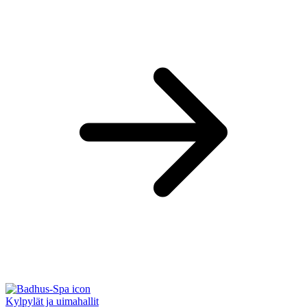
Kylpylät ja uimahallit