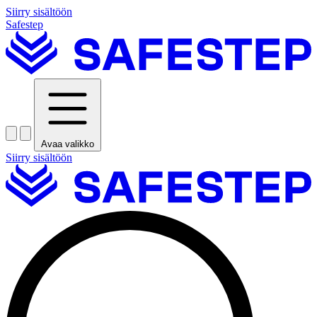
Siirry sisältöön
Safestep
Avaa valikko
Siirry sisältöön