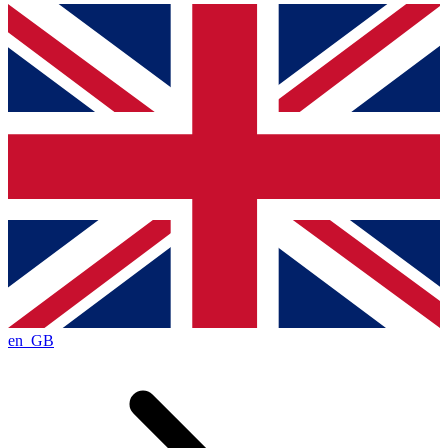
en_GB