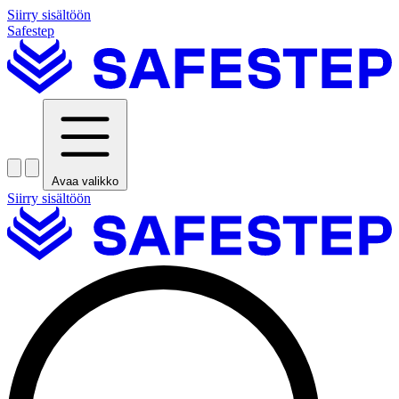
Siirry sisältöön
Safestep
Avaa valikko
Siirry sisältöön