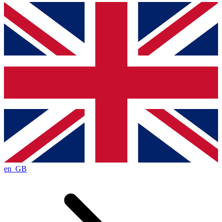
en_GB