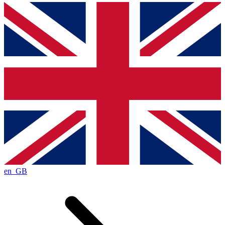
en_GB