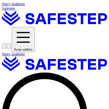
Siirry sisältöön
Safestep
Avaa valikko
Siirry sisältöön