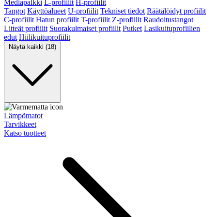
Mediapalkki
L-profiilit
H-profiilit
Tangot
Käyttöalueet
U-profiilit
Tekniset tiedot
Räätälöidyt profiilit
C-profiilit
Hatun profiilit
T-profiilit
Z-profiilit
Raudoitustangot
Litteät profiilit
Suorakulmaiset profiilit
Putket
Lasikuituprofiilien
edut
Hiilikuituprofiilit
Näytä kaikki (18)
Lämpömatot
Tarvikkeet
Katso tuotteet