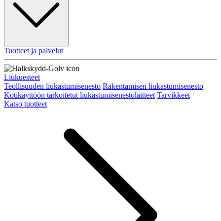
Tuotteet ja palvelut
Liukuesteet
Teollisuuden liukastumisenesto
Rakentamisen liukastumisenesto
Kotikäyttöön tarkoitetut liukastumisenestolaitteet
Tarvikkeet
Katso tuotteet