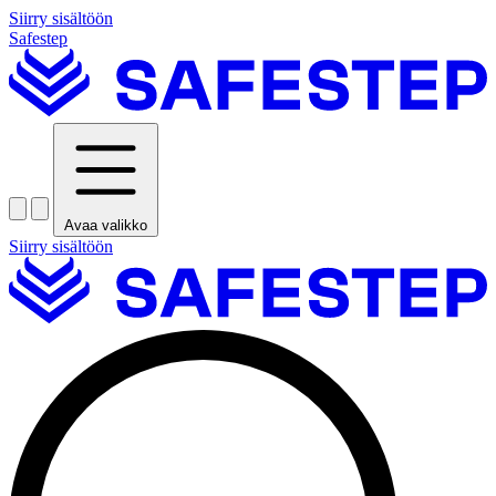
Siirry sisältöön
Safestep
Avaa valikko
Siirry sisältöön