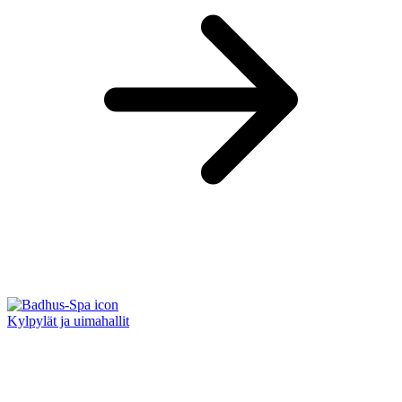
Kylpylät ja uimahallit