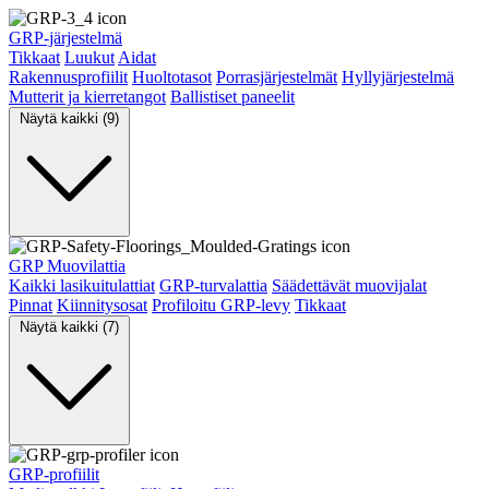
GRP-järjestelmä
Tikkaat
Luukut
Aidat
Rakennusprofiilit
Huoltotasot
Porrasjärjestelmät
Hyllyjärjestelmä
Mutterit ja kierretangot
Ballistiset paneelit
Näytä kaikki (9)
GRP Muovilattia
Kaikki lasikuitulattiat
GRP-turvalattia
Säädettävät muovijalat
Pinnat
Kiinnitysosat
Profiloitu GRP-levy
Tikkaat
Näytä kaikki (7)
GRP-profiilit