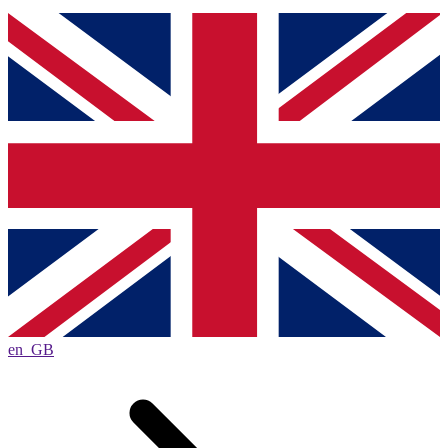
en_GB