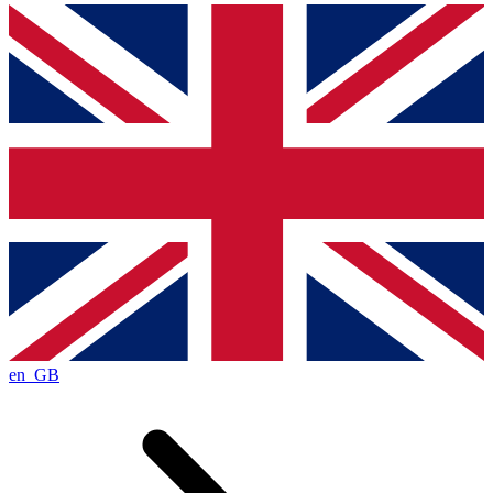
en_GB