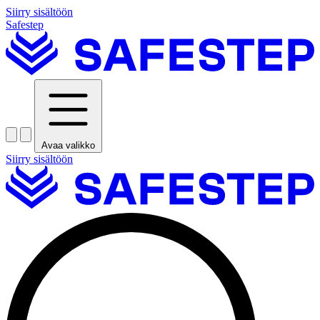
Siirry sisältöön
Safestep
Avaa valikko
Siirry sisältöön