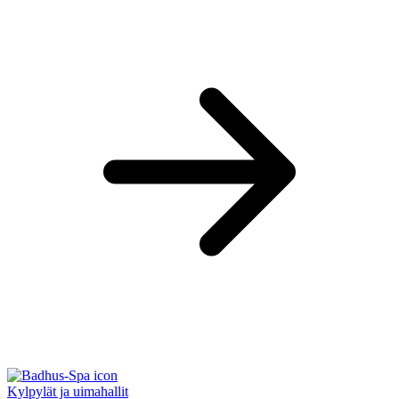
Kylpylät ja uimahallit