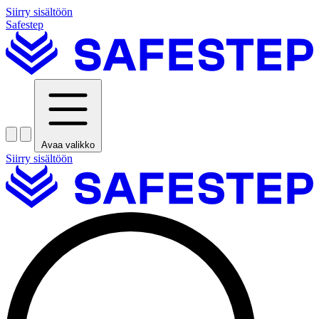
Siirry sisältöön
Safestep
Avaa valikko
Siirry sisältöön