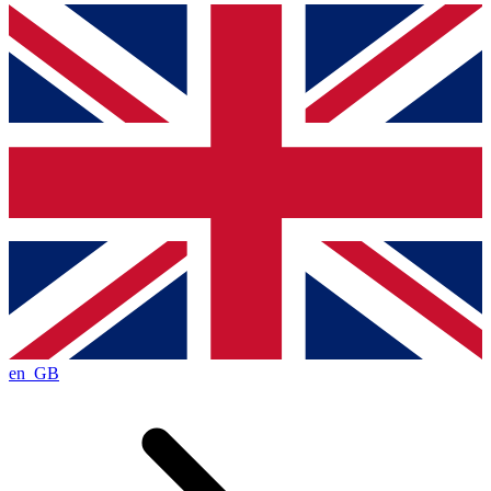
en_GB