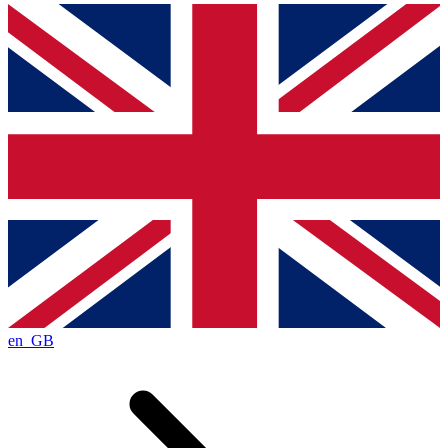
en_GB