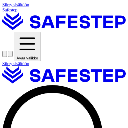
Siirry sisältöön
Safestep
Avaa valikko
Siirry sisältöön