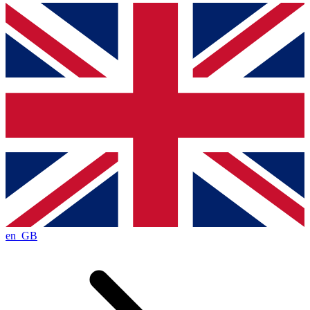
en_GB