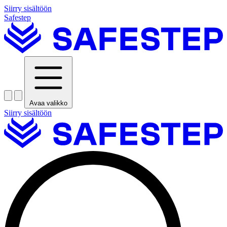
Siirry sisältöön
Safestep
Avaa valikko
Siirry sisältöön