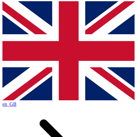
en_GB