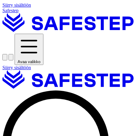
Siirry sisältöön
Safestep
Avaa valikko
Siirry sisältöön