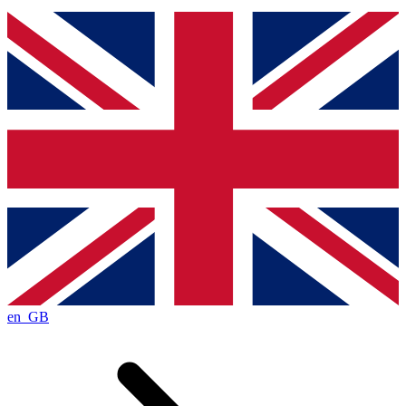
en_GB