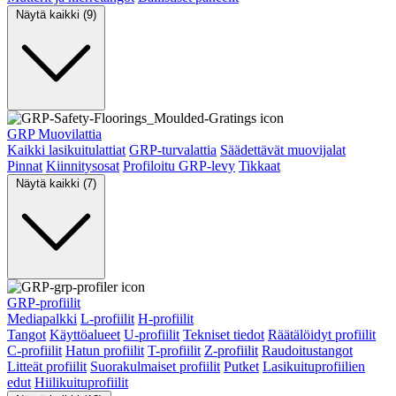
Näytä kaikki (9)
GRP Muovilattia
Kaikki lasikuitulattiat
GRP-turvalattia
Säädettävät muovijalat
Pinnat
Kiinnitysosat
Profiloitu GRP-levy
Tikkaat
Näytä kaikki (7)
GRP-profiilit
Mediapalkki
L-profiilit
H-profiilit
Tangot
Käyttöalueet
U-profiilit
Tekniset tiedot
Räätälöidyt profiilit
C-profiilit
Hatun profiilit
T-profiilit
Z-profiilit
Raudoitustangot
Litteät profiilit
Suorakulmaiset profiilit
Putket
Lasikuituprofiilien
edut
Hiilikuituprofiilit