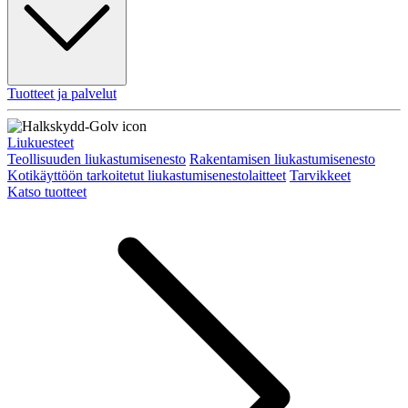
Tuotteet ja palvelut
Liukuesteet
Teollisuuden liukastumisenesto
Rakentamisen liukastumisenesto
Kotikäyttöön tarkoitetut liukastumisenestolaitteet
Tarvikkeet
Katso tuotteet