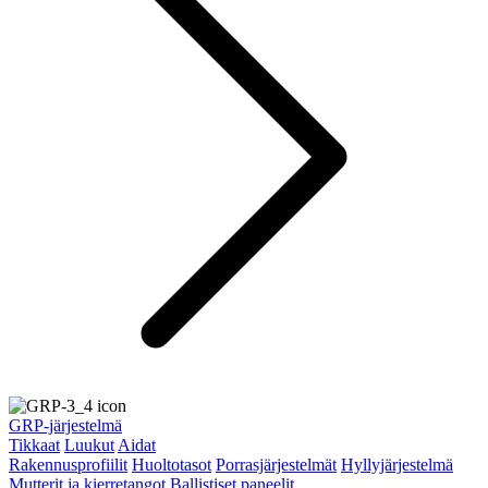
GRP-järjestelmä
Tikkaat
Luukut
Aidat
Rakennusprofiilit
Huoltotasot
Porrasjärjestelmät
Hyllyjärjestelmä
Mutterit ja kierretangot
Ballistiset paneelit