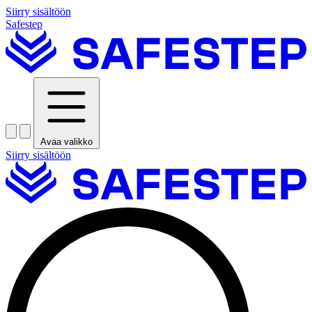
Siirry sisältöön
Safestep
Avaa valikko
Siirry sisältöön