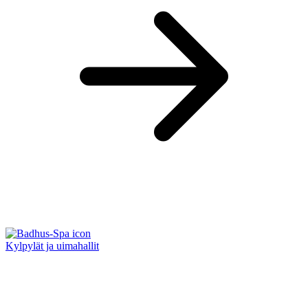
Kylpylät ja uimahallit