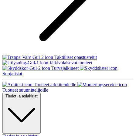
Taktiiliset opastusreitit
Jälkivalaisevat tuotteet
Turvajalkineet
Suojalistat
Tuotteet arkkitehdeille
Tuotteet suunnittelijoille
Tiedot ja asiakirjat