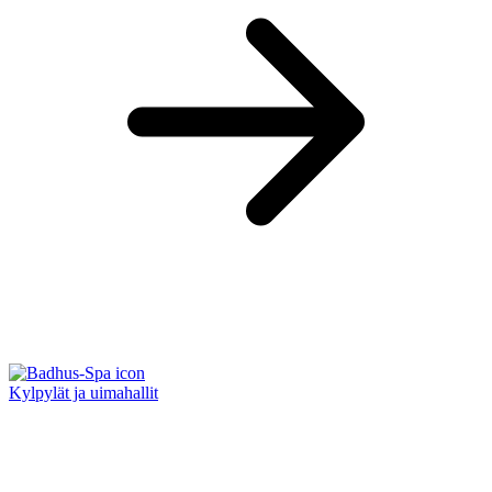
Kylpylät ja uimahallit