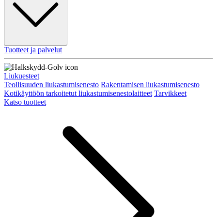
Tuotteet ja palvelut
Liukuesteet
Teollisuuden liukastumisenesto
Rakentamisen liukastumisenesto
Kotikäyttöön tarkoitetut liukastumisenestolaitteet
Tarvikkeet
Katso tuotteet