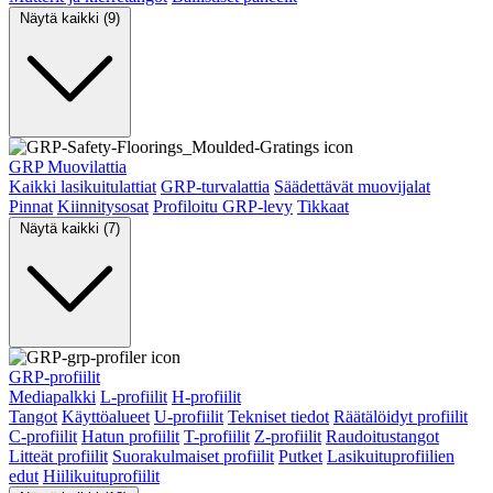
Näytä kaikki (9)
GRP Muovilattia
Kaikki lasikuitulattiat
GRP-turvalattia
Säädettävät muovijalat
Pinnat
Kiinnitysosat
Profiloitu GRP-levy
Tikkaat
Näytä kaikki (7)
GRP-profiilit
Mediapalkki
L-profiilit
H-profiilit
Tangot
Käyttöalueet
U-profiilit
Tekniset tiedot
Räätälöidyt profiilit
C-profiilit
Hatun profiilit
T-profiilit
Z-profiilit
Raudoitustangot
Litteät profiilit
Suorakulmaiset profiilit
Putket
Lasikuituprofiilien
edut
Hiilikuituprofiilit