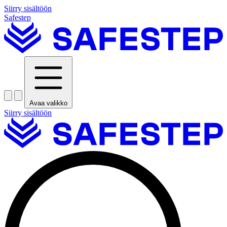
Siirry sisältöön
Safestep
Avaa valikko
Siirry sisältöön