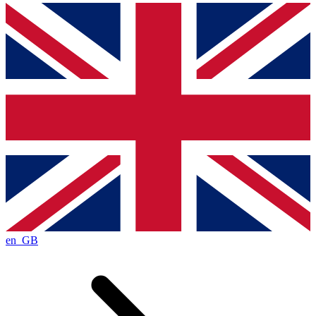
en_GB