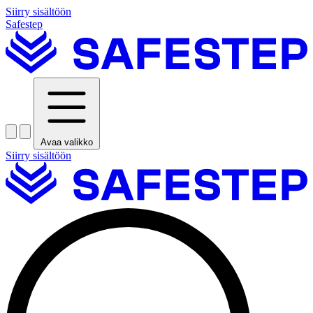
Siirry sisältöön
Safestep
Avaa valikko
Siirry sisältöön