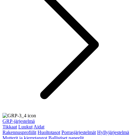
GRP-järjestelmä
Tikkaat
Luukut
Aidat
Rakennusprofiilit
Huoltotasot
Porrasjärjestelmät
Hyllyjärjestelmä
Mutterit ja kierretangot
Ballistiset paneelit