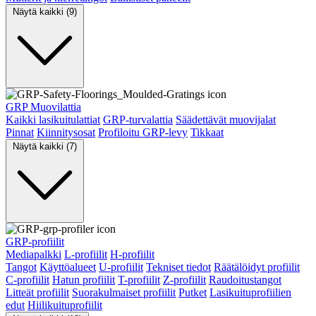
Näytä kaikki (9)
GRP Muovilattia
Kaikki lasikuitulattiat
GRP-turvalattia
Säädettävät muovijalat
Pinnat
Kiinnitysosat
Profiloitu GRP-levy
Tikkaat
Näytä kaikki (7)
GRP-profiilit
Mediapalkki
L-profiilit
H-profiilit
Tangot
Käyttöalueet
U-profiilit
Tekniset tiedot
Räätälöidyt profiilit
C-profiilit
Hatun profiilit
T-profiilit
Z-profiilit
Raudoitustangot
Litteät profiilit
Suorakulmaiset profiilit
Putket
Lasikuituprofiilien
edut
Hiilikuituprofiilit