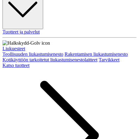
Tuotteet ja palvelut
Liukuesteet
Teollisuuden liukastumisenesto
Rakentamisen liukastumisenesto
Kotikäyttöön tarkoitetut liukastumisenestolaitteet
Tarvikkeet
Katso tuotteet