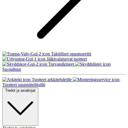
Taktiiliset opastusreitit
Jälkivalaisevat tuotteet
Turvajalkineet
Suojalistat
Tuotteet arkkitehdeille
Tuotteet suunnittelijoille
Tiedot ja asiakirjat