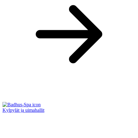
Kylpylät ja uimahallit