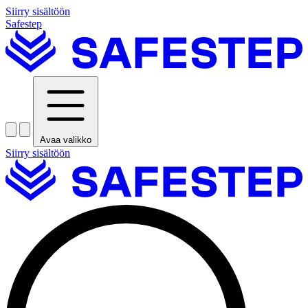
Siirry sisältöön
Safestep
Avaa valikko
Siirry sisältöön