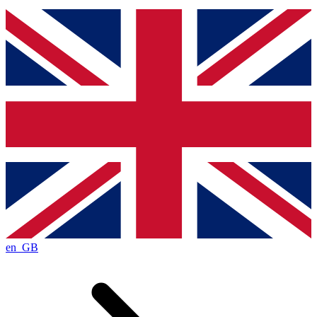
en_GB